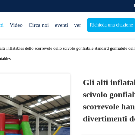
ti
Video
Circa noi
eventi
ver
Richieda una citazione
alti inflatables dello scorrevole dello scivolo gonfiabile standard gonfiabile del
atables
Gli alti inflat
scivolo gonfia
scorrevole han
divertimenti de