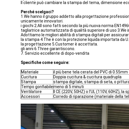
Il cliente può cambiare la stampa del tema, dimensione ec
Perché scelgaci?
1.We hanno il gruppo addetto alla progettazione professional
unicamente innovatori.
i giochi 2.All sono fatti secondo la più nuova norma EN1496
tagliatrice automatizzata di qualità superiore di uso 3.W
Adottiamo le migliori abilità di stampa digitali per assicurare
la stampa 4.The è con la protezione liquida importata da U.
la progettazione 5.Customer è accettata.
gli anni 6.Three garantiscono.
7. Servizio eccellente di dopo-vendita
Specifiche come seguire:
Materiale
il più bene tela cerata del PVC di 0.55mm
Cucitura
Doppia cucitura & cucitura quadrupla
Stampa
stampa digitale, stampa di seta, o pittur
Tempo gonfiabile
meno di 5 minuti
Ventilatore
Il CE (220V, 50HZ) o l'UL (110V, 60HZ), la
Accessori
Corredo di riparazione (materiale della te