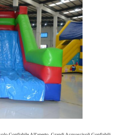
olo Gonfiabile All'aperto
,
Grandi Acquascivoli Gonfiabili