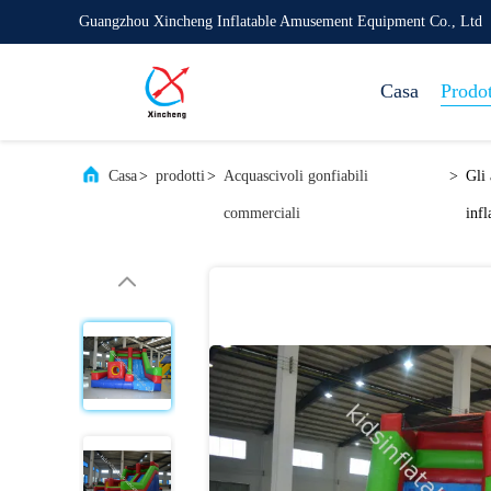
Guangzhou Xincheng Inflatable Amusement Equipment Co., Ltd
Casa
Prodot
Casa
>
prodotti
>
Acquascivoli gonfiabili
>
Gli 
commerciali
infl