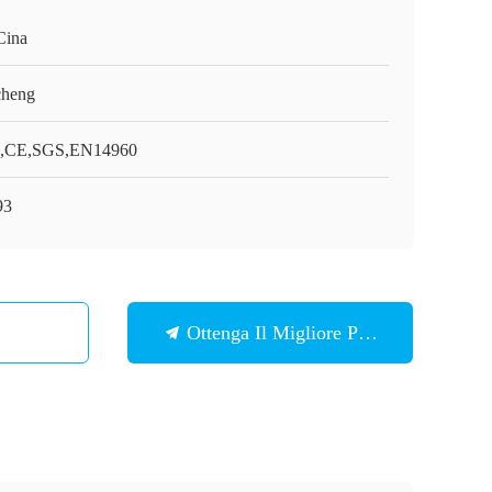
Cina
cheng
,CE,SGS,EN14960
93
Ottenga Il Migliore Prezzo