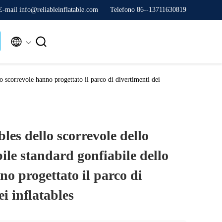
E-mail info@reliableinflatable.com
Telefono 86--13711630819


lo scorrevole hanno progettato il parco di divertimenti dei
ables dello scorrevole dello
bile standard gonfiabile dello
no progettato il parco di
i inflatables