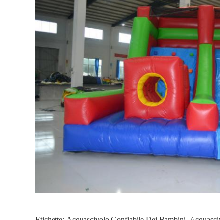
Etichette:
Acquascivolo Gonfiabile Dei Bambini
,
Acquasciv