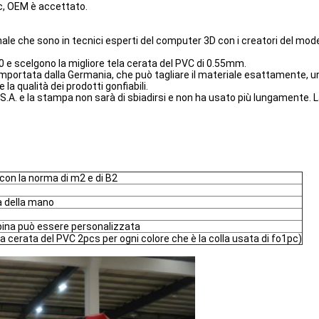
c, OEM è accettato.
e che sono in tecnici esperti del computer 3D con i creatori del modello
0 e scelgono la migliore tela cerata del PVC di 0.55mm.
e importata dalla Germania, che può tagliare il materiale esattamente
 la qualità dei prodotti gonfiabili.
S.A. e la stampa non sarà di sbiadirsi e non ha usato più lungamente. 
 con la norma di m2 e di B2
a della mano
 spina può essere personalizzata
la cerata del PVC 2pcs per ogni colore che è la colla usata di fo1pc)