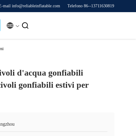
E-mail info@reliableinflatable.com
Telefono 86--13711630819


rni
ivoli d'acqua gonfiabili
voli gonfiabili estivi per
ngzhou