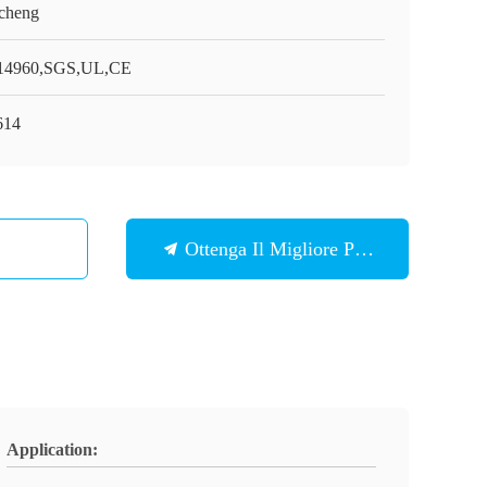
cheng
4960,SGS,UL,CE
614
Ottenga Il Migliore Prezzo
Application: