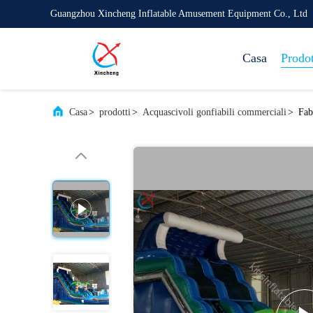
Guangzhou Xincheng Inflatable Amusement Equipment Co., Ltd
Casa
Prodot
Casa
>
prodotti
>
Acquascivoli gonfiabili commerciali
>
Fab