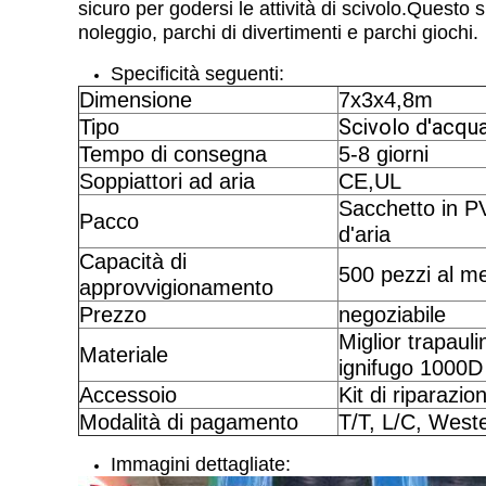
sicuro per godersi le attività di scivolo.Questo 
noleggio, parchi di divertimenti e parchi giochi.
Specificità seguenti:
Dimensione
7x3x4,8m
Scivolo d'acqua
Tipo
Tempo di consegna
5-8 giorni
Soppiattori ad aria
CE,UL
Sacchetto in PV
Pacco
d'aria
Capacità di
500 pezzi al m
approvvigionamento
Prezzo
negoziabile
Miglior trapau
Materiale
ignifugo 1000D
Accessoio
Kit di riparazion
Modalità di pagamento
T/T, L/C, West
Immagini dettagliate: