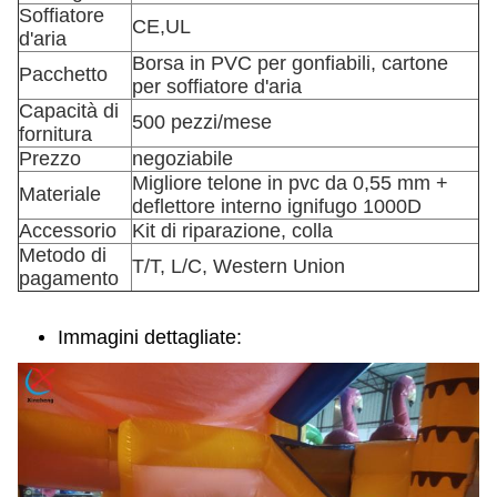
Soffiatore
CE,UL
d'aria
Borsa in PVC per gonfiabili, cartone
Pacchetto
per soffiatore d'aria
Capacità di
500 pezzi/mese
fornitura
Prezzo
negoziabile
Migliore telone in pvc da 0,55 mm +
Materiale
deflettore interno ignifugo 1000D
Accessorio
Kit di riparazione, colla
Metodo di
T/T, L/C, Western Union
pagamento
Immagini dettagliate: