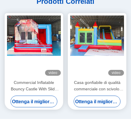
Prodotti Correlati
video
video
Commercial Inflatable
Casa gonfiabile di qualità
Bouncy Castle With Slide
commerciale con scivolo,
Spiderman Bouncy Castle
grande castello gonfiabile
Ottenga il migliore prezzo
Ottenga il migliore prezzo
For Sale
combinato